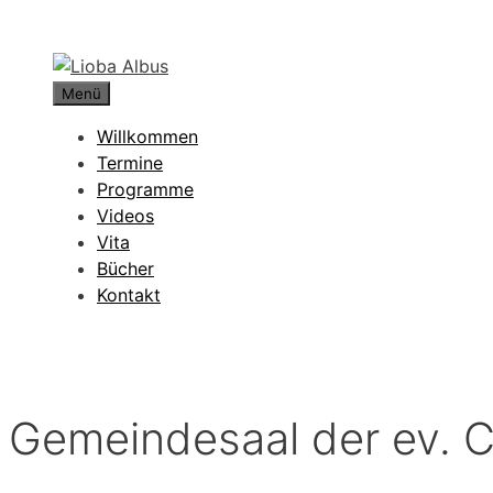
Zum
Inhalt
springen
Menü
Willkommen
Termine
Programme
Videos
Vita
Bücher
Kontakt
Gemeindesaal der ev. 