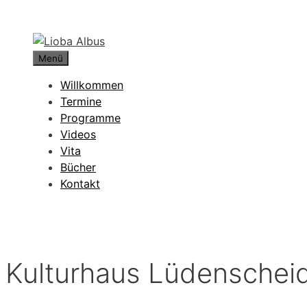
Zum
Inhalt
springen
Menü
Willkommen
Termine
Programme
Videos
Vita
Bücher
Kontakt
Kulturhaus Lüdenschei