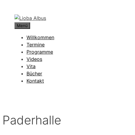
Zum
Inhalt
springen
Menü
Willkommen
Termine
Programme
Videos
Vita
Bücher
Kontakt
Paderhalle