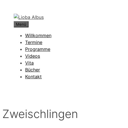
Zum
Inhalt
springen
Menü
Willkommen
Termine
Programme
Videos
Vita
Bücher
Kontakt
Zweischlingen