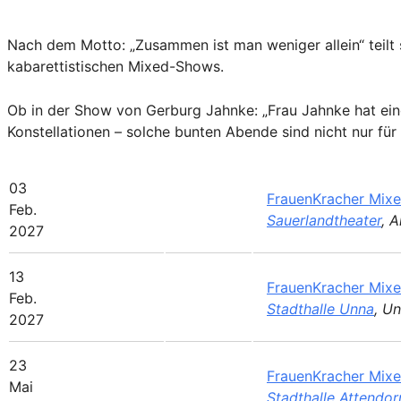
Nach dem Motto: „Zusammen ist man weniger allein“ teilt s
kabarettistischen Mixed-Shows.
Ob in der Show von Gerburg Jahnke: „Frau Jahnke hat ein
Konstellationen – solche bunten Abende sind nicht nur fü
03
FrauenKracher Mix
Feb.
Sauerlandtheater
, 
2027
13
FrauenKracher Mix
Feb.
Stadthalle Unna
, U
2027
23
FrauenKracher Mix
Mai
Stadthalle Attendor