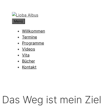
Zum
Inhalt
springen
Menü
Willkommen
Termine
Programme
Videos
Vita
Bücher
Kontakt
Das Weg ist mein Ziel