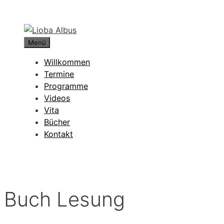
Zum
Inhalt
springen
Menü
Willkommen
Termine
Programme
Videos
Vita
Bücher
Kontakt
Buch Lesung