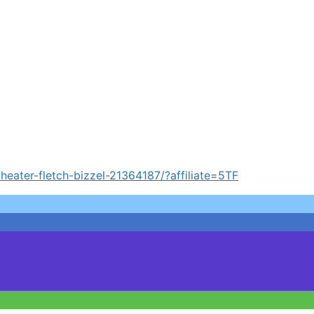
heater-fletch-bizzel-21364187/?affiliate=5TF