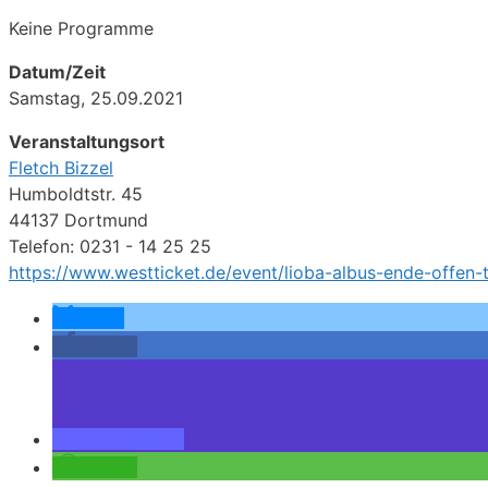
Keine Programme
Datum/Zeit
Samstag, 25.09.2021
Veranstaltungsort
Fletch Bizzel
Humboldtstr. 45
44137 Dortmund
Telefon: 0231 - 14 25 25
https://www.westticket.de/event/lioba-albus-ende-offen-t
teilen
teilen
teilen
teilen