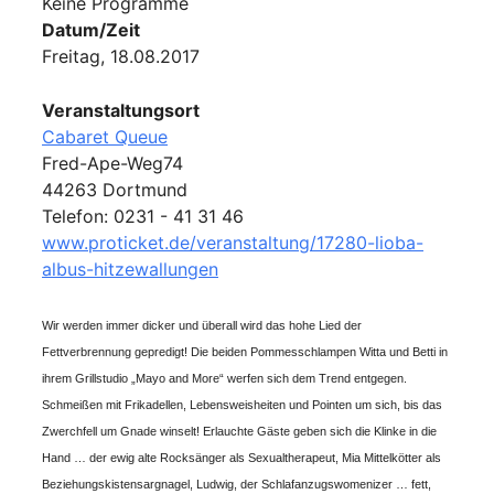
Keine Programme
Datum/Zeit
Freitag, 18.08.2017
Veranstaltungsort
Cabaret Queue
Fred-Ape-Weg74
44263 Dortmund
Telefon: 0231 - 41 31 46
www.proticket.de/veranstaltung/17280-lioba-
albus-hitzewallungen
Wir werden immer dicker und überall wird das hohe Lied der
Fettverbrennung gepredigt! Die beiden Pommesschlampen Witta und Betti in
ihrem Grillstudio „Mayo and More“ werfen sich dem Trend entgegen.
Schmeißen mit Frikadellen, Lebensweisheiten und Pointen um sich, bis das
Zwerchfell um Gnade winselt! Erlauchte Gäste geben sich die Klinke in die
Hand … der ewig alte Rocksänger als Sexualtherapeut, Mia Mittelkötter als
Beziehungskistensargnagel, Ludwig, der Schlafanzugswomenizer … fett,