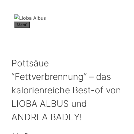
Zum
Inhalt
springen
Menü
Pottsäue
“Fettverbrennung“ – das
kalorienreiche Best-of von
LIOBA ALBUS und
ANDREA BADEY!