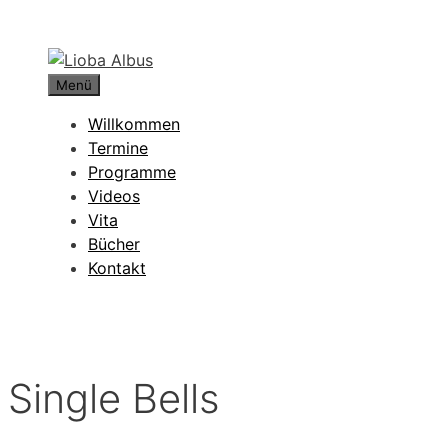
Zum
Inhalt
springen
Menü
Willkommen
Termine
Programme
Videos
Vita
Bücher
Kontakt
Single Bells