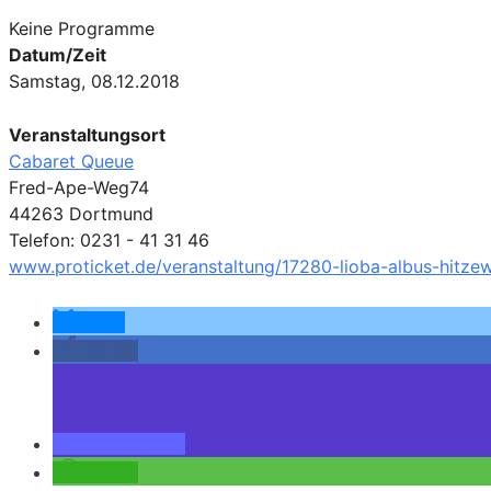
Keine Programme
Datum/Zeit
Samstag, 08.12.2018
Veranstaltungsort
Cabaret Queue
Fred-Ape-Weg74
44263 Dortmund
Telefon: 0231 - 41 31 46
www.proticket.de/veranstaltung/17280-lioba-albus-hitze
teilen
teilen
teilen
teilen