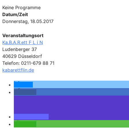
Keine Programme
Datum/Zeit
Donnerstag, 18.05.2017
Veranstaltungsort
Ka.B.A.R.ett F L i N
Ludenberger 37
40629 Düsseldorf
Telefon: 0211-679 88 71
kabarettflin.de
teilen
teilen
teilen
teilen