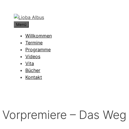
Zum
Inhalt
springen
Menü
Willkommen
Termine
Programme
Videos
Vita
Bücher
Kontakt
Vorpremiere – Das Weg i