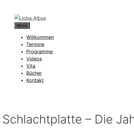
Zum
Inhalt
springen
Menü
Willkommen
Termine
Programme
Videos
Vita
Bücher
Kontakt
Schlachtplatte – Die J