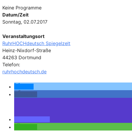
Keine Programme
Datum/Zeit
Sonntag, 02.07.2017
Veranstaltungsort
RuhrHOCHdeutsch Spiegelzelt
Heinz-Nixdorf-Straße
44263 Dortmund
Telefon:
ruhrhochdeutsch.de
teilen
teilen
teilen
teilen